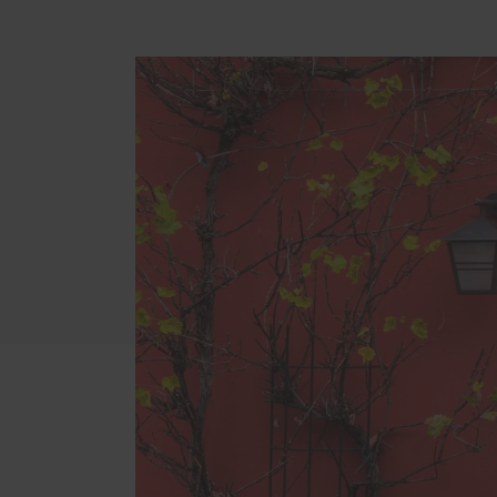
Servic
Weitere Leistungen
Förde
Innenausbau
Haust
Fenster Sonderanfertigungen
Schal
Haustüren Sonderanfertigungen
Rund ums Haus