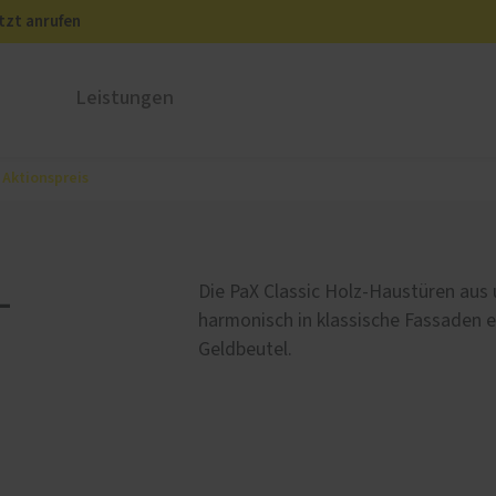
tzt anrufen
Leistungen
 Aktionspreis
ustüren
PaX Balkon- & Terrassent
nium
Balkontüren
und Holz-Aluminium
Hebe-Schiebe-Türen
-
Die PaX Classic Holz-Haustüren aus 
stoff
Parallel-Schiebe-Kipp-Tür
harmonisch in klassische Fassaden e
u und Denkmal
Falt-Schiebe-Türen
Geldbeutel.
nen
ür planen