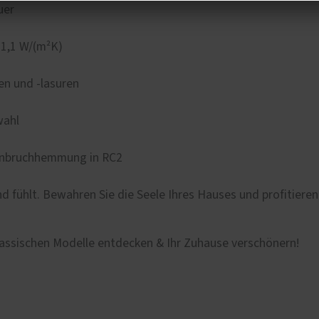
uer
1,1 W/(m²K)
en und -lasuren
wahl
 Einbruchhemmung in RC2
d fühlt. Bewahren Sie die Seele Ihres Hauses und profitieren 
lassischen Modelle entdecken & Ihr Zuhause verschönern!