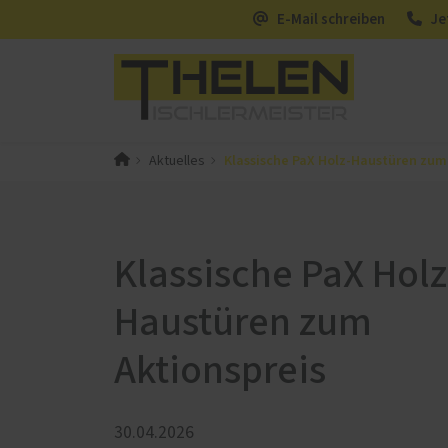
E-Mail schreiben
Je
Klassische PaX Holz-Haustüren zum
Aktuelles
PaX-Fenster
PaX-Ha
Kunststoff
Alumi
Kunststoff-Aluminium
Holz 
Klassische PaX Holz
K-LINE Aluminium
Kunst
Holz
Altba
Haustüren zum
Holz-Aluminium
Aktio
Aktionspreis
Altbau und Denkmal
Haust
Fenster-Aktion für den
Rundumschutz
30.04.2026