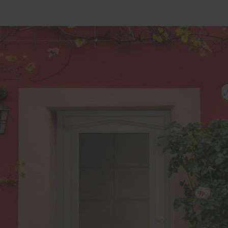
e
rung für Fenster und
üren
lschutz-Simulator