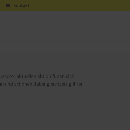
Kontakt
üren
Sonnen- und Insektenschutz
Raffstoren von ROMA
Rollladen von ROMA
unserer aktuellen Aktion fügen sich
en
Textilscreens von ROMA
in und schonen dabei gleichzeitig Ihren
Insektenschutz von PaX