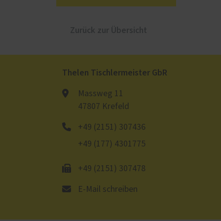
Zurück zur Übersicht
Thelen Tischlermeister GbR
Massweg 11
47807 Krefeld
+49 (2151) 307436
+49 (177) 4301775
+49 (2151) 307478
E-Mail schreiben