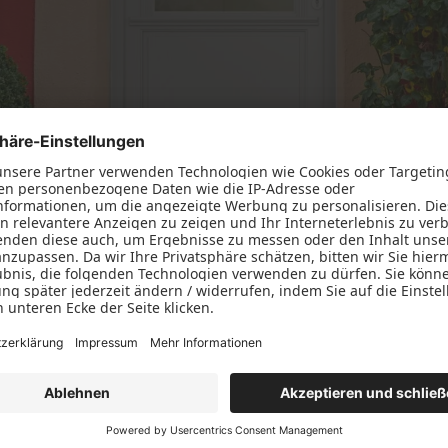
m Altbau passt? Die PaX Classic Holz-Haustüren aus unserer a
eichzeitig Ihren Geldbeutel.