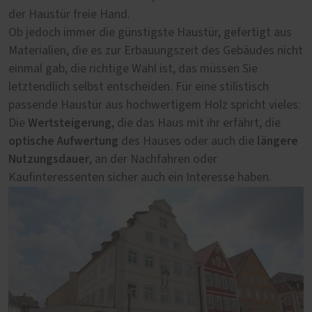
der Haustür freie Hand.
Zustand, wird die Behörde auf deren Erhalt, also die
Ob jedoch immer die günstigste Haustür, gefertigt aus
Restaurierung, bestehen. Sollte die historische Haustür
Materialien, die es zur Erbauungszeit des Gebäudes nicht
bereits gegen eine unpassende Tür ausgetauscht
einmal gab, die richtige Wahl ist, das müssen Sie
worden sein, können eventuell noch in der Nachbarschaft
letztendlich selbst entscheiden. Für eine stilistisch
vorhandene und in die Bauzeit passende alte Türen als
passende Haustür aus hochwertigem Holz spricht vieles:
Rekonstruktionsvorlage genutzt werden. Im nächsten
Wertsteigerung
Die
Schritt können wir als Fachbetrieb beratend tätig werden
, die das Haus mit ihr erfährt, die
optische Aufwertung
längere
und mit einer Konstruktionszeichnung sowie einem
des Hauses oder auch die
Nutzungsdauer
detaillierten Angebot wichtige Unterlagen für den
, an der Nachfahren oder
Kaufinteressenten sicher auch ein Interesse haben.
Antrag auf denkmalrechtliche Genehmigung der neuen
Haustür beisteuern. Eine Bestellung sollte jedoch erst
nach erteilter Genehmigung der Denkmalschutzbehörde
ausgelöst werden. Übrigens: Dank der steuerrechtlichen
Absetzung für Abnutzung, umgangssprachlich auch
Denkmal-AfA
bis zu 100 % der
genannt, können Sie
Kosten einer denkmalgerechten Haustür steuerlich
geltend machen
.