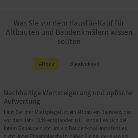
Was Sie vor dem Haustür-Kauf für
Altbauten und Baudenkmälern wissen
sollten
Altbau
Baudenkmal
Nachhaltige Wertsteigerung und optische
Behördliche Vorgaben bringen finanzielle
Aufwertung
Vorteile
Laut Berliner Mietspiegel ist ein Altbau ein Bauwerk, das
Steht ein Gebäude unter Denkmalschutz, gilt es vor dem
vor dem Jahr 1949 entstanden ist. Handelt es sich bei
Kauf einer neuen Haustür Rücksprache mit der
Ihrem Gebäude nicht um ein Baudenkmal und steht es
zuständigen Denkmalschutzbehörde zu halten. Existiert
nicht unter Ensembleschutz, haben Sie bei der Auswahl
noch eine bauzeitliche Haustür in annehmbarem