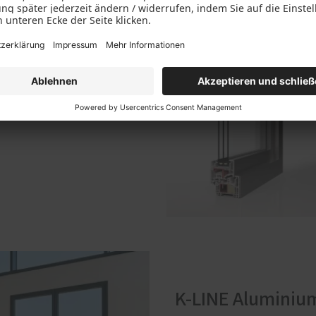
ter
tzbar zeigen sich
 Aluminiumschale. Sei es
als alleinige Variante, die
chkeiten bietet.
K-LINE Aluminiu