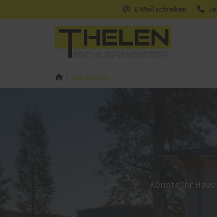
E-Mail schreiben
Je
PaX-Fenster
PaX-Fenster
PaX-Ha
Kunststoff
Alumi
Kunststoff-Aluminium
Holz 
K-LINE Aluminium
Kunst
Holz
Altba
Holz-Aluminium
Aktio
Altbau und Denkmal
Haust
Könnte Ihr Haus
Fenster-Aktion für den
Rundumschutz