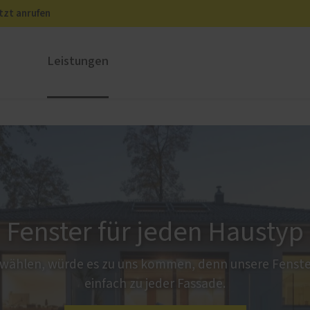
tzt anrufen
Leistungen
ustüren
PaX Balkon- & Terrassent
nium
Balkontüren
und Holz-Aluminium
Hebe-Schiebe-Türen
stoff
Parallel-Schiebe-Kipp-Tür
u und Denkmal
Falt-Schiebe-Türen
Fenster für jeden Haustyp
nen
ür planen
 wählen, würde es zu uns kommen, denn unsere Fenste
einfach zu jeder Fassade.