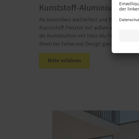
Kunststoff-Aluminium-Fens
Als besonders wetterfest und flexibel einse
Kunststoff-Fenster mit außen aufgesetzter
als Kombination mit Holz-Alu-Fenstern oder 
Ihnen bei Farbe und Design ganz neue Mögli
Mehr erfahren