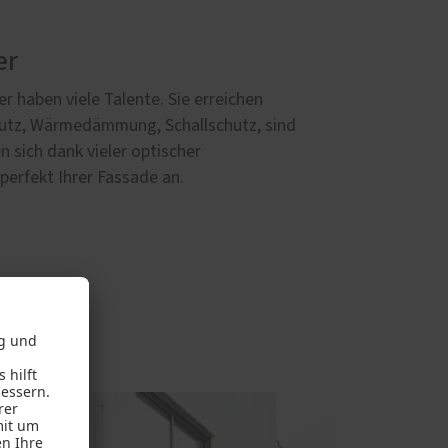
er
 haben viele Talente. Sie erreichen
utz, Wärmedämmung, Schallschutz, sind
n sich dank vieler optischer
erfekt Ihrer Fassade an.