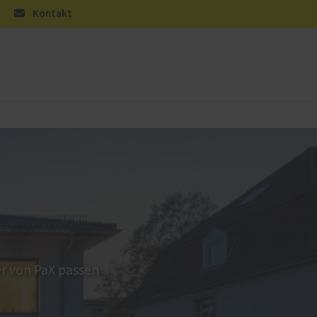
Kontakt
üren
Sonnen- und Insektenschutz
Raffstoren von ROMA
Rollladen von ROMA
en
Textilscreens von ROMA
Insektenschutz von PaX
r von PaX passen