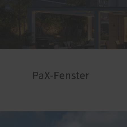
Servic
Weitere Leistungen
Förde
Innenausbau
Haust
Fenster Sonderanfertigungen
Schal
Haustüren Sonderanfertigungen
Rund ums Haus
PaX-Fenster