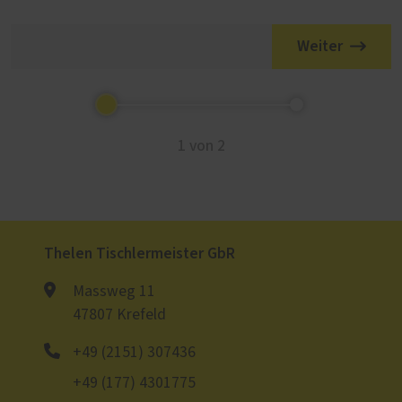
Weiter
1 von 2
Thelen Tischlermeister GbR
Massweg 11
47807 Krefeld
+49 (2151) 307436
+49 (177) 4301775